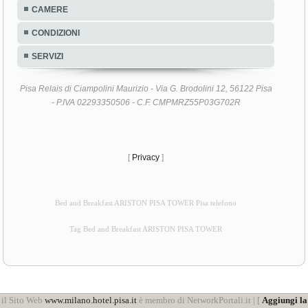
CAMERE
CONDIZIONI
SERVIZI
Pisa Relais di Ciampolini Maurizio - Via G. Brodolini 12, 56122 Pisa
- P.IVA 02293350506 - C.F. CMPMRZ55P03G702R
[
Privacy
]
Bed and Breakfast ARISTON PISA TOWER Pisa telefono
Tag Bed and Breakfast ARISTON PISA TOWER
il Sito Web
www.milano.hotel.pisa.it
è membro di NetworkPortali.it | [
Aggiungi la